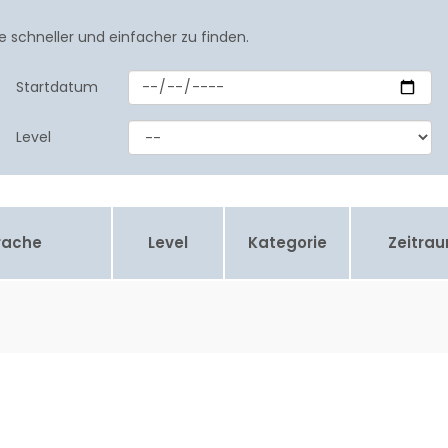
e schneller und einfacher zu finden.
Startdatum
Level
rache
Level
Kategorie
Zeitra